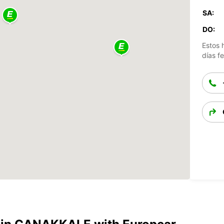
SA:
DO:
Estos 
días fe