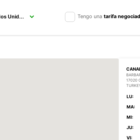
Tengo una
tarifa negocia
CANA
BARBA
17020
TURKE
LU:
MA:
MI:
JU:
VI: