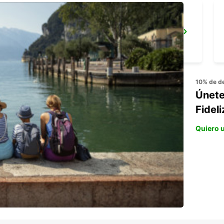
KAVALA CITY
KAVALA - GREECE
10% de d
Únete
Fideli
Quiero 