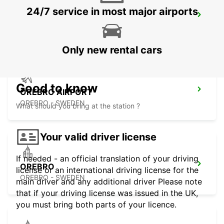
24/7 service in most major airports
NYKOPING
NYKOPING - SWEDEN
Only new rental cars
Good to know
OREBRO AIRPORT
OREBRO - SWEDEN
What should you bring at the station ?
Your valid driver license
If needed - an official translation of your driving
OREBRO
license or an international driving license for the
OREBRO - SWEDEN
main driver and any additional driver Please note
that if your driving license was issued in the UK,
you must bring both parts of your licence.