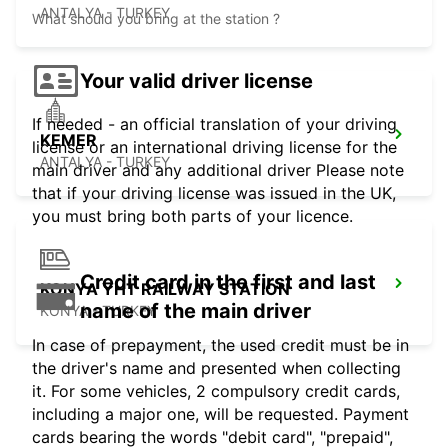
ANTALYA - TURKEY
What should you bring at the station ?
Your valid driver license
If needed - an official translation of your driving
KEMER
license or an international driving license for the
ANTALYA - TURKEY
main driver and any additional driver Please note
that if your driving license was issued in the UK,
you must bring both parts of your licence.
Credit card in the first and last
KONYA YHT RAILWAY STATION
name of the main driver
KONYA - TURKEY
In case of prepayment, the used credit must be in
the driver's name and presented when collecting
it. For some vehicles, 2 compulsory credit cards,
including a major one, will be requested. Payment
cards bearing the words "debit card", "prepaid",