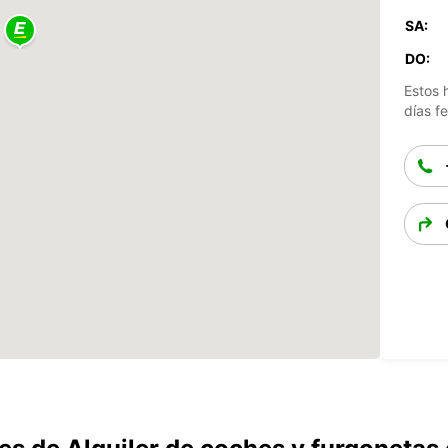
SA:
DO:
Estos 
días fe