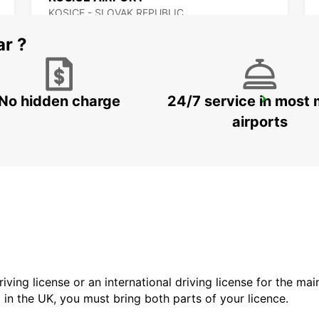
KOSICE - SLOVAK REPUBLIC
ar ?
No hidden charge
24/7 service in most 
SELF CHECKOUT BUDAPEST AIRPORT
BUDAPEST - HUNGARY
airports
driving license or an international driving license for the ma
d in the UK, you must bring both parts of your licence.