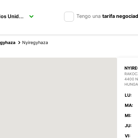
Tengo una
tarifa negocia
egyhaza
Nyiregyhaza
NYIR
RAKOCZ
4400 
HUNGA
LU:
MA:
MI:
JU:
VI: