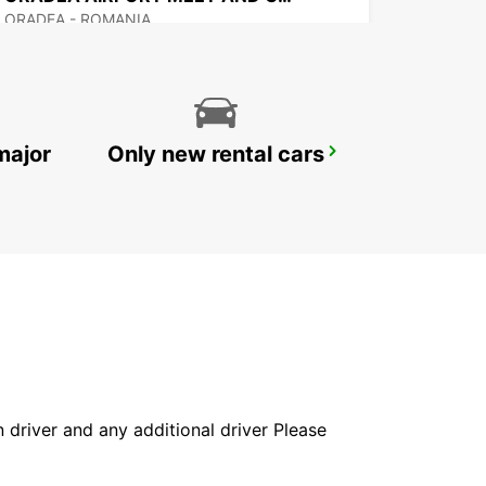
ORADEA - ROMANIA
major
Only new rental cars
KECSKEMET
KECSKEMET - HUNGARY
in driver and any additional driver Please