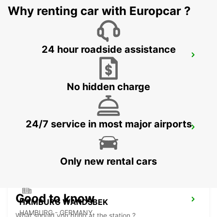
Why renting car with Europcar ?
24 hour roadside assistance
LUEBECK
LUEBECK - GERMANY
No hidden charge
24/7 service in most major airports
HAMBURG AIRPORT
HAMBURG - GERMANY
Only new rental cars
Good to know
HAMBURG WANDSBEK
HAMBURG - GERMANY
What should you bring at the station ?