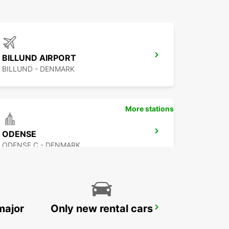
BILLUND AIRPORT
BILLUND - DENMARK
More stations
ODENSE
ODENSE C - DENMARK
major
Only new rental cars
ESBJERG AIRPORT
ESBJERG - DENMARK