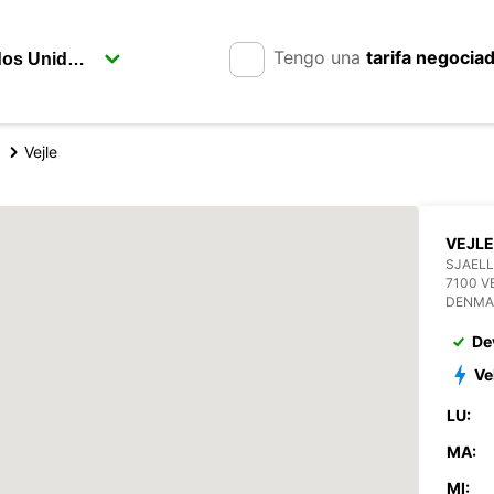
Tengo una
tarifa negocia
Vejle
VEJLE
SJAEL
7100 V
DENMA
De
Ve
LU:
MA:
MI: