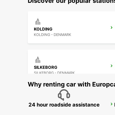
Discover our popular station
KOLDING
KOLDING - DENMARK
SILKEBORG
SILKEBORG - DENMARK
Why renting car with Europc
24 hour roadside assistance
AARHUS VIBY
VIBY J - DENMARK