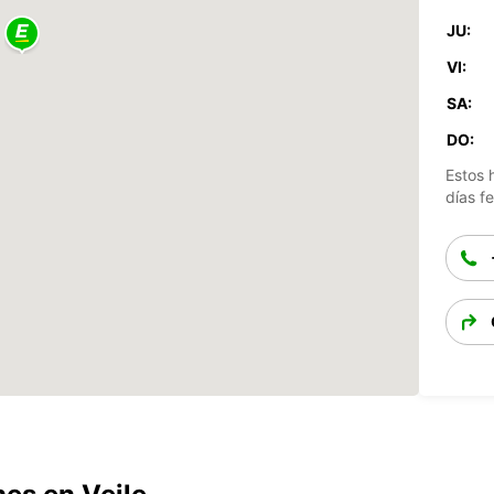
JU:
VI:
SA:
DO:
Estos 
días fe