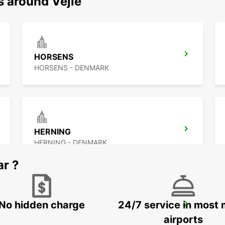
s around Vejle
HORSENS
HORSENS - DENMARK
HERNING
HERNING - DENMARK
ar ?
No hidden charge
24/7 service in most 
AARHUS
AARHUS C - DENMARK
airports