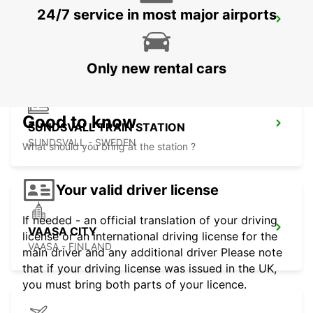
24/7 service in most major airports
SUNDSVALL
SUNDSVALL - SWEDEN
Only new rental cars
Good to know
SUNDSVALL TRAIN STATION
SUNDSVALL - SWEDEN
What should you bring at the station ?
Your valid driver license
If needed - an official translation of your driving
VAASA CITY
license or an international driving license for the
VAASA - FINLAND
main driver and any additional driver Please note
that if your driving license was issued in the UK,
you must bring both parts of your licence.