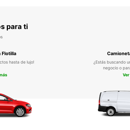
s para ti
os
Flotilla
Camioneta
ctos hasta de lujo!
¿Estás buscando un
negocio o par
 más
Ver