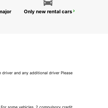
major
Only new rental cars
ROVIGO
ROVIGO - ITALY
in driver and any additional driver Please
. For some vehicles, 2 compulsory credit