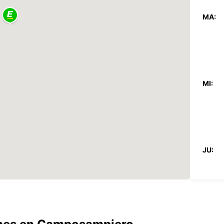
MA:
MI:
JU:
VI: