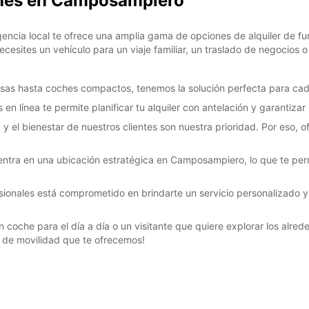
oches en Camposampiero
cia local te ofrece una amplia gama de opciones de alquiler de fur
cesites un vehículo para un viaje familiar, un traslado de negocios 
SA:
sas hasta coches compactos, tenemos la solución perfecta para cad
en línea te permite planificar tu alquiler con antelación y garantizar 
 y el bienestar de nuestros clientes son nuestra prioridad. Por eso, 
DO:
*Con c
ntra en una ubicación estratégica en Camposampiero, lo que te perm
Estos 
días fe
ionales está comprometido en brindarte un servicio personalizado y 
un coche para el día a día o un visitante que quiere explorar los alr
ad de movilidad que te ofrecemos!