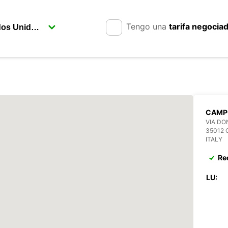
Tengo una
tarifa negocia
CAMP
VIA DO
35012
ITALY
Re
LU: