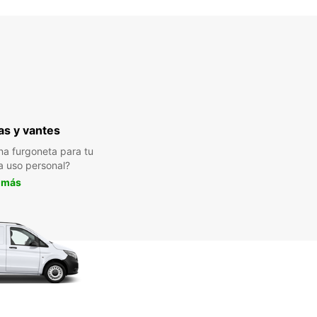
s y vantes
a furgoneta para tu
a uso personal?
 más