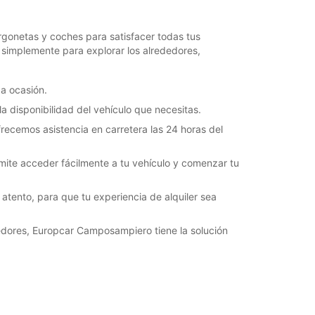
15:00 - 19:00
07:30 - 08:29*
12:31 - 13:00*
gonetas y coches para satisfacer todas tus
14:30 - 14:59*
o simplemente para explorar los alrededores,
19:01 - 19:30*
08:30 - 12:30
a ocasión.
07:30 - 08:29*
la disponibilidad del vehículo que necesitas.
15:00 - 17:00*
ofrecemos asistencia en carretera las 24 horas del
Cerrada
argos extras
ite acceder fácilmente a tu vehículo y comenzar tu
horarios de apertura pueden variar debido a los
stivos.
atento, para que tu experiencia de alquiler sea
+39 (049) 9302521
ededores, Europcar Camposampiero tiene la solución
Cómo llegar