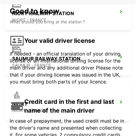
Good to know
NIORT RAILWAY STATION
NIORT - FRANCE
What should you bring at the station ?
Your valid driver license
If needed - an official translation of your driving
SAUMUR RAILWAY STATION
license or an international driving license for the
SAUMUR - FRANCE
main driver and any additional driver Please note
that if your driving license was issued in the UK,
you must bring both parts of your licence.
Credit card in the first and last
NIORT
name of the main driver
NIORT - FRANCE
In case of prepayment, the used credit must be in
the driver's name and presented when collecting
it. For some vehicles, 2 compulsory credit cards,