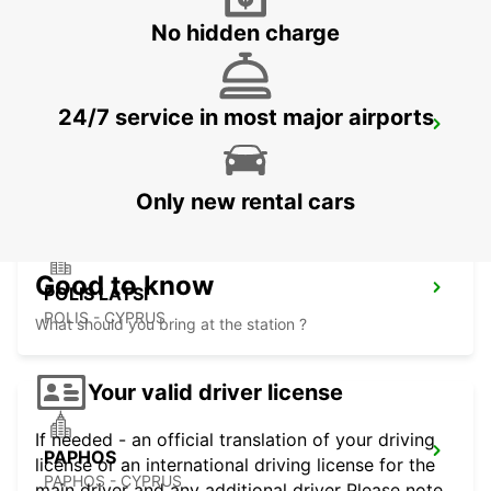
No hidden charge
24/7 service in most major airports
PAPHOS AIRPORT
PAPHOS - CYPRUS
Only new rental cars
Good to know
POLIS LATSI
POLIS - CYPRUS
What should you bring at the station ?
Your valid driver license
If needed - an official translation of your driving
PAPHOS
license or an international driving license for the
PAPHOS - CYPRUS
main driver and any additional driver Please note