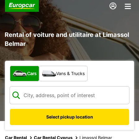
Rental of voiture and utilitaire at Limassol
Belmar
What type of vehicle?
Cars
Vans & Trucks
Select pickup location
Car Rental
Car Rental Cyprus
Limassol Belmar