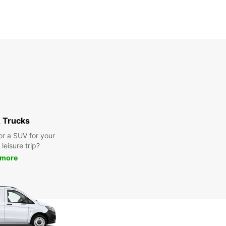
 Trucks
or a SUV for your
leisure trip?
 more