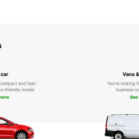
s
 car
Vans &
compact and fuel-
You’re looking f
eco-friendly model
business or 
more
See