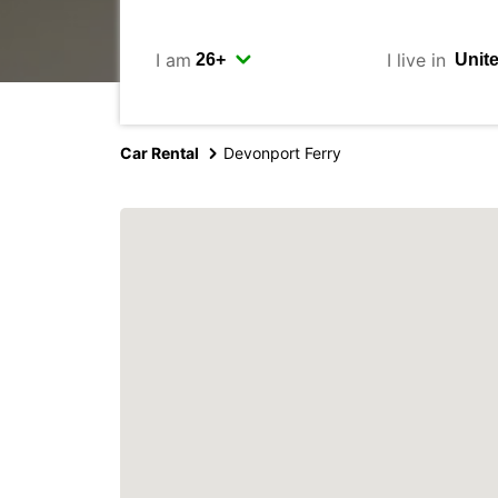
I am
I live in
Car Rental
Devonport Ferry