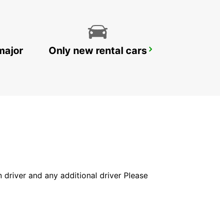
major
Only new rental cars
MELBOURNE MOORABBIN
MOORABBIN - AUSTRALIA
in driver and any additional driver Please