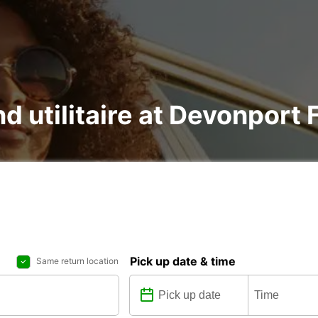
nd utilitaire at Devonport 
Pick up date & time
Same return location