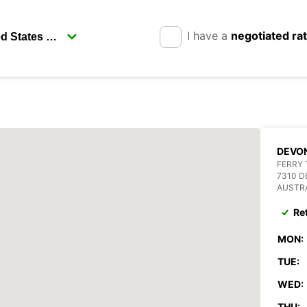
I have a
negotiated ra
DEVON
FERRY 
7310 
AUSTR
Re
MON:
TUE:
WED:
THU: