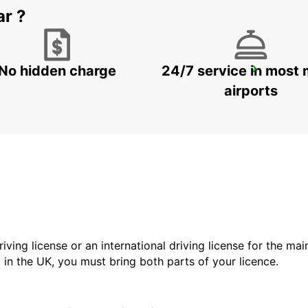
ar ?
No hidden charge
24/7 service in most 
MELBOURNE DANDENONG
DANDENONG - AUSTRALIA
airports
driving license or an international driving license for the ma
d in the UK, you must bring both parts of your licence.