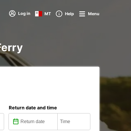
Log in
MT
Help
Menu
Ferry
Return date and time