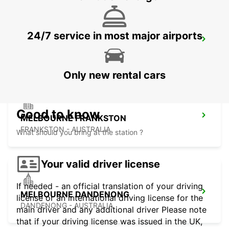
24/7 service in most major airports
HOBART AIRPORT
CAMBRIDGE - AUSTRALIA
Only new rental cars
Good to know
MELBOURNE FRANKSTON
FRANKSTON - AUSTRALIA
What should you bring at the station ?
Your valid driver license
If needed - an official translation of your driving
MELBOURNE DANDENONG
license or an international driving license for the
DANDENONG - AUSTRALIA
main driver and any additional driver Please note
that if your driving license was issued in the UK,