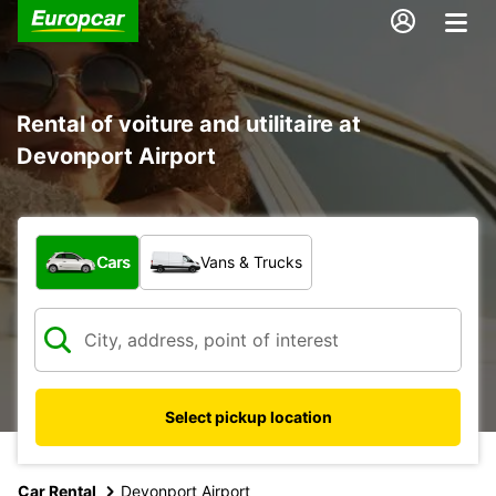
Rental of voiture and utilitaire at
Devonport Airport
What type of vehicle?
Cars
Vans & Trucks
Select pickup location
Car Rental
Devonport Airport