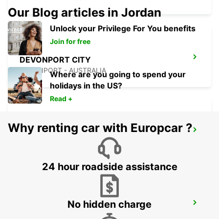
Our Blog articles in Jordan
Unlock your Privilege For You benefits
Join for free
DEVONPORT CITY
DEVONPORT - AUSTRALIA
Where are you going to spend your
holidays in the US?
Read +
Why renting car with Europcar ?
DEVONPORT FERRY TERMINAL
DEVONPORT - AUSTRALIA
24 hour roadside assistance
No hidden charge
BAIRNSDALE CITY
BAIRNSDALE - AUSTRALIA