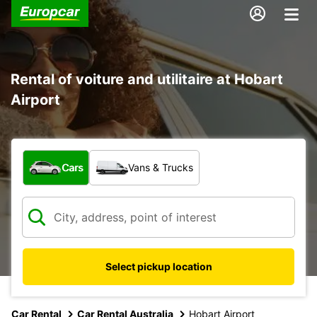
Rental of voiture and utilitaire at Hobart
Airport
What type of vehicle?
Cars
Vans & Trucks
Select pickup location
Car Rental
Car Rental Australia
Hobart Airport