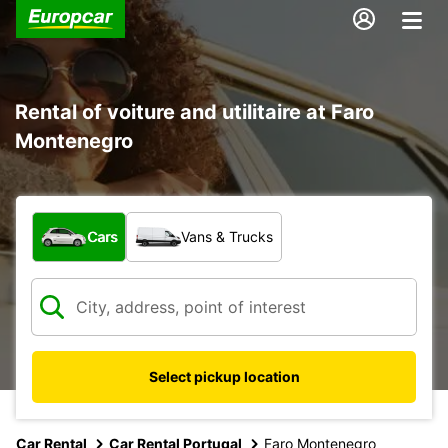
Rental of voiture and utilitaire at Faro
Montenegro
What type of vehicle?
Cars
Vans & Trucks
Select pickup location
Car Rental
Car Rental Portugal
Faro Montenegro