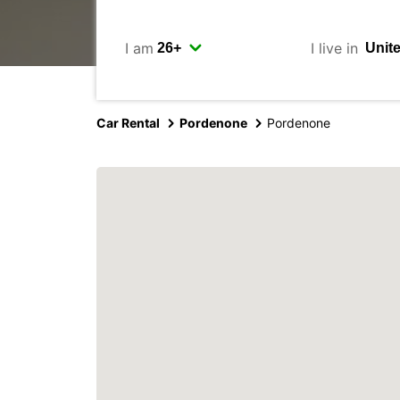
I am
I live in
Car Rental
Pordenone
Pordenone