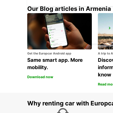
Our Blog articles in Armenia
VENICE
VENEZIA - ITALY
Get the Europcar Android app
A trip to 
Same smart app. More
Discov
mobility.
infor
know
Download now
Read mo
Why renting car with Europc