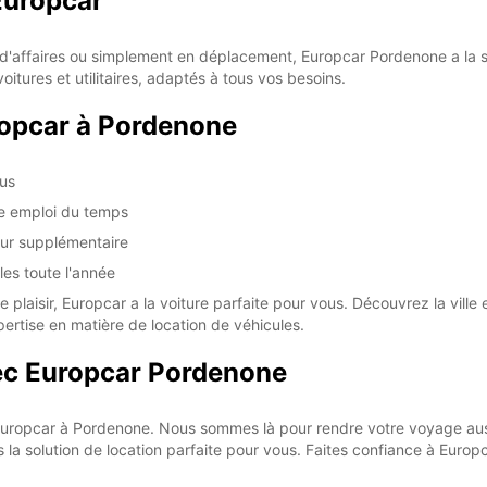
Europcar
SUN:
*With 
'affaires ou simplement en déplacement, Europcar Pordenone a la sol
These 
itures et utilitaires, adaptés à tous vos besoins.
ropcar à Pordenone
nus
re emploi du temps
eur supplémentaire
les toute l'année
laisir, Europcar a la voiture parfaite pour vous. Découvrez la ville et
pertise en matière de location de véhicules.
ec Europcar Pordenone
 Europcar à Pordenone. Nous sommes là pour rendre votre voyage aus
la solution de location parfaite pour vous. Faites confiance à Euro