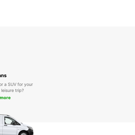
ans
or a SUV for your
leisure trip?
 more