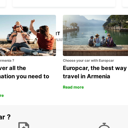
TRIESTE AIRPORT
RONCHI DEI LEGIONARI - ITALY
Armenia ?
Choose your car with Europcar
er all the
Europcar, the best way
mation you need to
travel in Armenia
Read more
re
ar ?