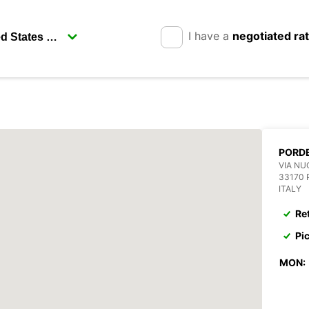
I have a
negotiated ra
PORD
VIA NU
33170
ITALY
Re
Pi
MON: