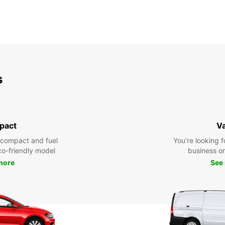
s
pact
V
 compact and fuel
You’re looking f
eco-friendly model
business or 
more
See