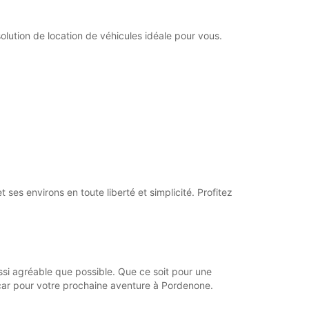
Closed
extra charges
ution de location de véhicules idéale pour vous.
opening hours may vary due to public holidays.
+39 (0434) 455159
Itinerary
 ses environs en toute liberté et simplicité. Profitez
si agréable que possible. Que ce soit pour une
pcar pour votre prochaine aventure à Pordenone.