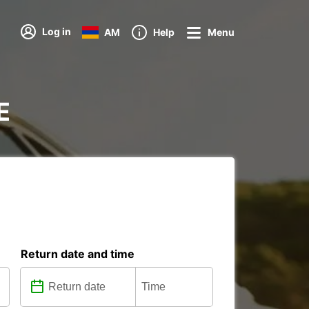
Log in
AM
Help
Menu
E
Return date and time