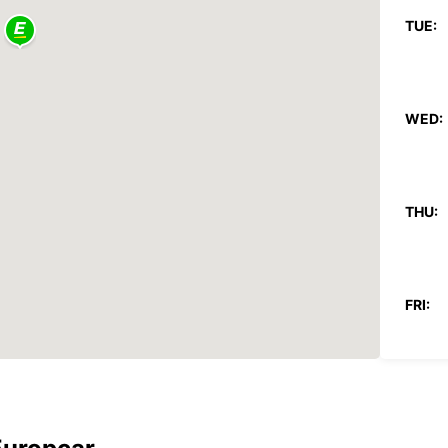
TUE:
WED:
THU:
FRI:
SAT: