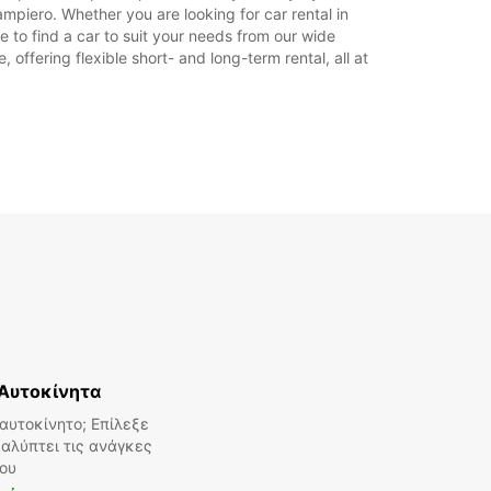
15:00 - 19:00
mpiero. Whether you are looking for car rental in
07:30 - 08:29*
e to find a car to suit your needs from our wide
12:31 - 13:00*
offering flexible short- and long-term rental, all at
14:30 - 14:59*
19:01 - 19:30*
08:30 - 12:30
07:30 - 08:29*
15:00 - 17:00*
Κλειστά
πιπλέον χρεώσεις
οι ώρες λειτουργίας μπορεί να διαφέρουν
των αργιών.
+39 (049) 9302521
Aυτοκίνητα
Δρομολόγιο
αυτοκίνητο; Επίλεξε
αλύπτει τις ανάγκες
ου