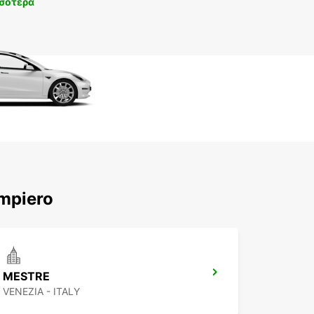
σότερα
mpiero
MESTRE
VENEZIA - ITALY