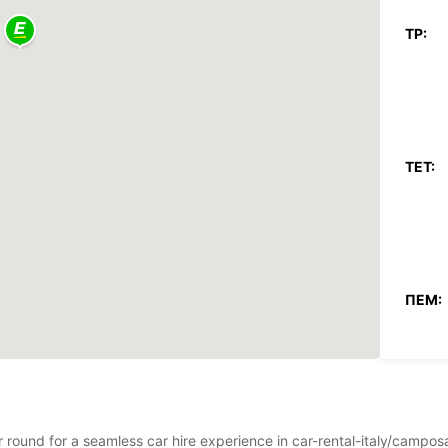
ΤΡ:
ΤΕΤ:
ΠΈΜ:
ΠΑΡ:
ear round for a seamless car hire experience in car-rental-italy/ca