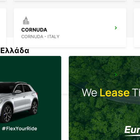
CORNUDA
CORNUDA - ITALY
ν Ελλάδα
VENICE
VENEZIA - ITALY