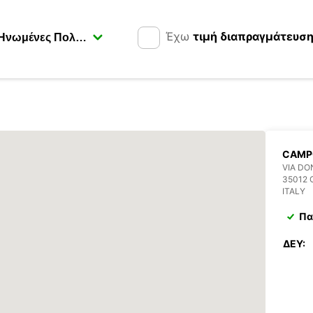
Έχω
τιμή διαπραγμάτευσ
CAMP
VIA DO
35012
ITALY
Πα
ΔΕΥ: