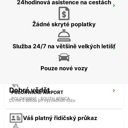
24hodinová asistence na cestách
MALELANE
MPUMALANGA - SOUTH AFRICA
Žádné skryté poplatky
Služba 24/7 na většině velkých letišť
POLOKWANE DOWNTOWN
LIMPOPO - SOUTH AFRICA
Pouze nové vozy
Dobré vědět
POLOKWANE AIRPORT
POLOKWANE - SOUTH AFRICA
Co mít s sebou při vyzvednutí vozu
Váš platný řidičský průkaz