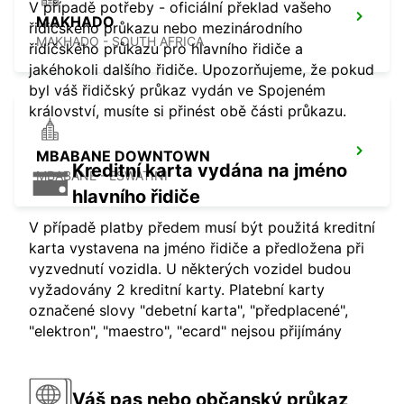
V případě potřeby - oficiální překlad vašeho
MAKHADO
řidičského průkazu nebo mezinárodního
MAKHADO - SOUTH AFRICA
řidičského průkazu pro hlavního řidiče a
jakéhokoli dalšího řidiče. Upozorňujeme, že pokud
byl váš řidičský průkaz vydán ve Spojeném
království, musíte si přinést obě části průkazu.
MBABANE DOWNTOWN
Kreditní karta vydána na jméno
MBABANE - ESWATINI
hlavního řidiče
V případě platby předem musí být použitá kreditní
karta vystavena na jméno řidiče a předložena při
vyzvednutí vozidla. U některých vozidel budou
vyžadovány 2 kreditní karty. Platební karty
označené slovy "debetní karta", "předplacené",
"elektron", "maestro", "ecard" nejsou přijímány
Váš pas nebo občanský průkaz