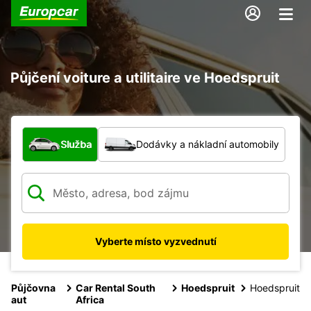
Půjčení voiture a utilitaire ve Hoedspruit
Jaký typ vozidla?
Služba
Dodávky a nákladní automobily
Vyberte místo vyzvednutí
Půjčovna
Car Rental South
Hoedspruit
Hoedspruit
aut
Africa