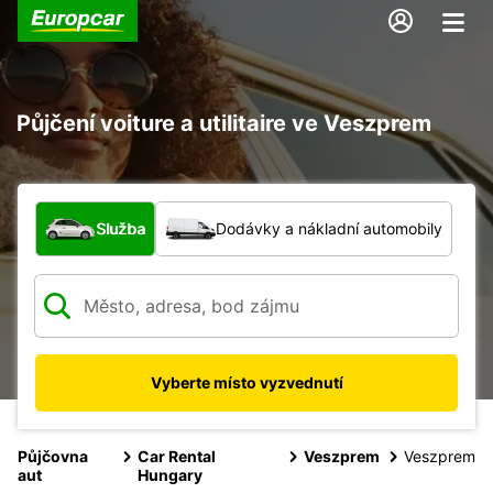
Půjčení voiture a utilitaire ve Veszprem
Jaký typ vozidla?
Služba
Dodávky a nákladní automobily
Vyberte místo vyzvednutí
Půjčovna
Car Rental
Veszprem
Veszprem
aut
Hungary