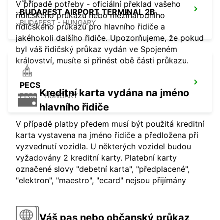
V případě potřeby - oficiální překlad vašeho
BUDAPEST AIRPORT TERMINAL 2B
řidičského průkazu nebo mezinárodního
BUDAPEST - HUNGARY
řidičského průkazu pro hlavního řidiče a
jakéhokoli dalšího řidiče. Upozorňujeme, že pokud
byl váš řidičský průkaz vydán ve Spojeném
království, musíte si přinést obě části průkazu.
PECS
Kreditní karta vydána na jméno
PECS - HUNGARY
hlavního řidiče
V případě platby předem musí být použitá kreditní
karta vystavena na jméno řidiče a předložena při
vyzvednutí vozidla. U některých vozidel budou
vyžadovány 2 kreditní karty. Platební karty
označené slovy "debetní karta", "předplacené",
"elektron", "maestro", "ecard" nejsou přijímány
Váš pas nebo občanský průkaz