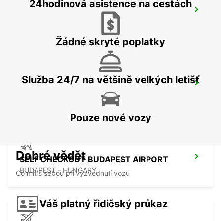
24hodinová asistence na cestách
BUDAPEST PRIELLE
BUDAPEST - HUNGARY
Žádné skryté poplatky
Služba 24/7 na většině velkých letišť
BUDAPEST SZENTLORINCI
BUDAPEST - HUNGARY
Pouze nové vozy
Dobré vědět
SELF CHECKOUT BUDAPEST AIRPORT
BUDAPEST - HUNGARY
Co mít s sebou při vyzvednutí vozu
Váš platný řidičský průkaz