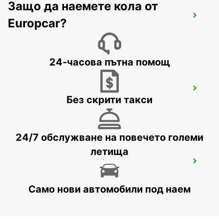
Защо да наемете кола от
ROME TIBURTINA RAILWAY STATION
Europcar?
ROMA - ITALY
24-часова пътна помощ
ROME TERMINI RAILWAY STATION
Без скрити такси
ROMA - ITALY
24/7 обслужване на повечето големи
летища
ROME VIA VENETO
ROMA - ITALY
Само нови автомобили под наем