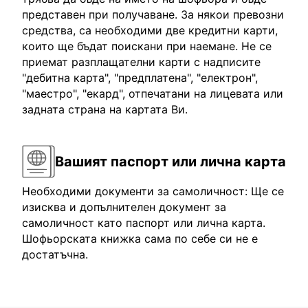
представен при получаване. За някои превозни
средства, са необходими две кредитни карти,
които ще бъдат поискани при наемане. Не се
приемат разплащателни карти с надписите
"дебитна карта", "предплатена", "електрон",
"маестро", "екард", отпечатани на лицевата или
задната страна на картата Ви.
Вашият паспорт или лична карта
Необходими документи за самоличност: Ще се
изисква и допълнителен документ за
самоличност като паспорт или лична карта.
Шофьорската книжка сама по себе си не е
достатъчна.