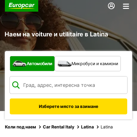
Наем на voiture и utilitaire в Latina
С какво превозно средство?
Автомобили
Микробуси и камиони
Изберете място за взимане
Коли под наем
Car Rental Italy
Latina
Latina