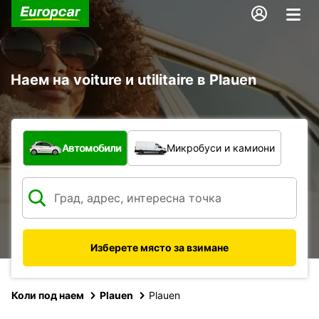
Наем на voiture и utilitaire в Plauen
С какво превозно средство?
Автомобили
Микробуси и камиони
Изберете място за взимане
Коли под наем
Plauen
Plauen