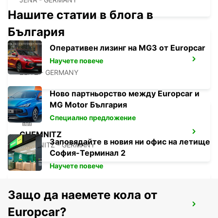
Нашите статии в блога в
България
Оперативен лизинг на MG3 от Europcar
Научете повече
ZEITZ
ZEITZ - GERMANY
Ново партньорство между Europcar и
MG Motor България
Специално предложение
CHEMNITZ
Заповядайте в новия ни офис на летище
CHEMNITZ - GERMANY
София-Терминал 2
Научете повече
Защо да наемете кола от
BAYREUTH
Europcar?
BAYREUTH - GERMANY