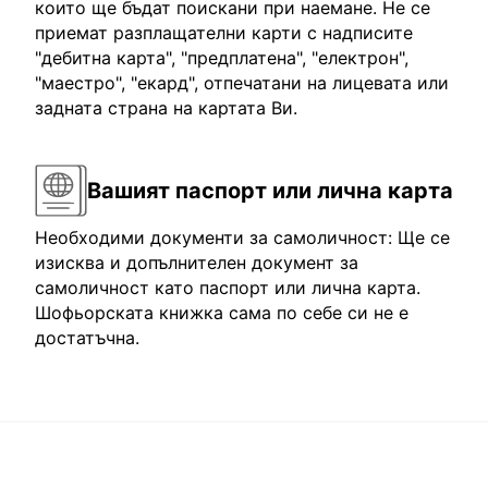
които ще бъдат поискани при наемане. Не се
приемат разплащателни карти с надписите
"дебитна карта", "предплатена", "електрон",
"маестро", "екард", отпечатани на лицевата или
задната страна на картата Ви.
Вашият паспорт или лична карта
Необходими документи за самоличност: Ще се
изисква и допълнителен документ за
самоличност като паспорт или лична карта.
Шофьорската книжка сама по себе си не е
достатъчна.