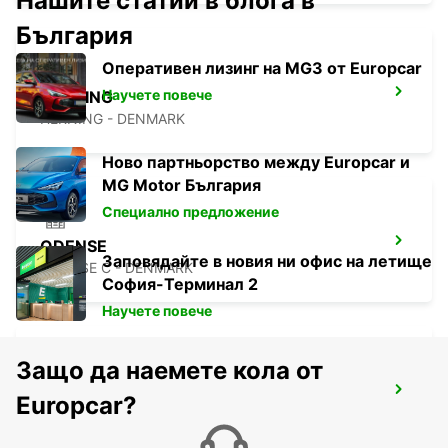
Нашите статии в блога в
България
Оперативен лизинг на MG3 от Europcar
Научете повече
HERNING
HERNING - DENMARK
Ново партньорство между Europcar и
MG Motor България
Специално предложение
ODENSE
Заповядайте в новия ни офис на летище
ODENSE C - DENMARK
София-Терминал 2
Научете повече
Защо да наемете кола от
AARHUS VIBY
Europcar?
VIBY J - DENMARK