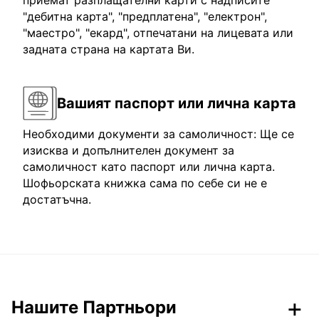
приемат разплащателни карти с надписите
"дебитна карта", "предплатена", "електрон",
"маестро", "екард", отпечатани на лицевата или
задната страна на картата Ви.
Вашият паспорт или лична карта
Необходими документи за самоличност: Ще се
изисква и допълнителен документ за
самоличност като паспорт или лична карта.
Шофьорската книжка сама по себе си не е
достатъчна.
Нашите Партньори