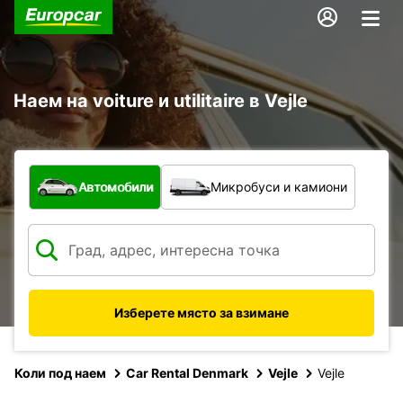
Наем на voiture и utilitaire в Vejle
С какво превозно средство?
Автомобили
Микробуси и камиони
Изберете място за взимане
Коли под наем
Car Rental Denmark
Vejle
Vejle