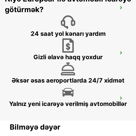
götürmək?
VENICE APT - IKC *RY*
VENEZIA - ITALY
24 saat yol kənarı yardım
VENICE DT - IKC
Gizli əlavə haqq yoxdur
VENEZIA - ITALY
Əksər əsas aeroportlarda 24/7 xidmət
ROVIGO
Yalnız yeni icarəyə verilmiş avtomobillər
ROVIGO - ITALY
Bilməyə dəyər