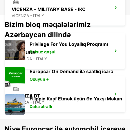
VICENZA - MILITARY BASE - IKC
VICENZA - ITALY
Bizim bloq məqalələrimiz
Azərbaycan dilində
Privilege For You Loyallıq Proqramı
Pulsuz qoşul
CORNUDA
CORNUDA - ITALY
Europcar On Demand ilə saatlıq icarə
Oxuyun +
VICENZA DT
Filippin Kəşf Etmək üçün Ən Yaxşı Məkan
VICENZA - ITALY
Daha ətraflı
Niyə Europcar ilə avtomobil icarəyə