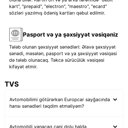
kart", "prepaid", "electron", "maestro", "ecard"
sözləri yazılmış ödəniş kartları qəbul edilmir.
Pasport və ya şəxsiyyət vəsiqəniz
Tələb olunan şəxsiyyət sənədləri: Əlavə şəxsiyyət
sənədi, məsələn, pasport və ya şəxsiyyət vəsiqəsi
də tələb olunacaq. Təkcə sürücülük vəsiqəsi
kifayət etmir.
TVS
Avtomobilimi götürərkən Europcar sayğacında
hansı sənədləri təqdim etməliyəm?
Avtomobili yanacaq çəni dolu halda