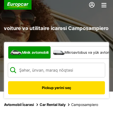
voiture və utilitaire icarəsi Camposampiero
Hansı növ nəqliyyat vasitəsi?
Minik avtomobili
Mikroavtobus və yük avtomobi
Pickup yerini seç
Avtomobil İcarəsi
Car Rental Italy
Camposampiero