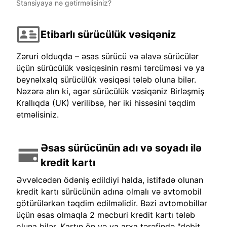
Stansiyaya nə gətirməlisiniz?
Etibarlı sürücülük vəsiqəniz
Zəruri olduqda – əsas sürücü və əlavə sürücülər
üçün sürücülük vəsiqəsinin rəsmi tərcüməsi və ya
beynəlxalq sürücülük vəsiqəsi tələb oluna bilər.
Nəzərə alın ki, əgər sürücülük vəsiqəniz Birləşmiş
Krallıqda (UK) verilibsə, hər iki hissəsini təqdim
etməlisiniz.
Əsas sürücünün adı və soyadı ilə
kredit kartı
Əvvəlcədən ödəniş edildiyi halda, istifadə olunan
kredit kartı sürücünün adına olmalı və avtomobil
götürülərkən təqdim edilməlidir. Bəzi avtomobillər
üçün əsas olmaqla 2 məcburi kredit kartı tələb
oluna bilər. Kartın ön və ya arxa tərəfində "debit