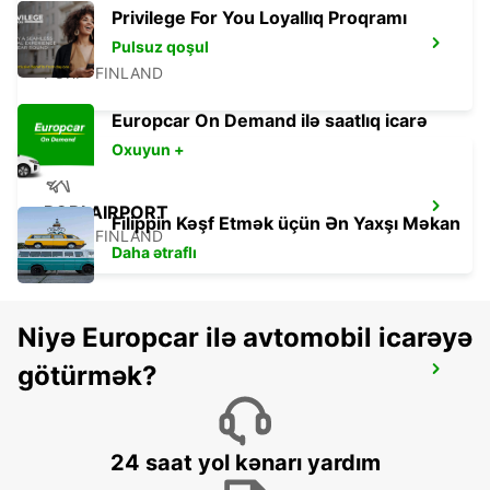
Privilege For You Loyallıq Proqramı
Pulsuz qoşul
PORI
PORI - FINLAND
Europcar On Demand ilə saatlıq icarə
Oxuyun +
PORI AIRPORT
Filippin Kəşf Etmək üçün Ən Yaxşı Məkan
PORI - FINLAND
Daha ətraflı
Niyə Europcar ilə avtomobil icarəyə
götürmək?
LAHTI RAILWAYSTATION
LAHTI - FINLAND
24 saat yol kənarı yardım