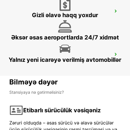
LAHTI CITY
Gizli əlavə haqq yoxdur
LAHTI - FINLAND
Əksər əsas aeroportlarda 24/7 xidmət
RAUMA
Yalnız yeni icarəyə verilmiş avtomobillər
RAUMA - FINLAND
Bilməyə dəyər
Stansiyaya nə gətirməlisiniz?
Etibarlı sürücülük vəsiqəniz
Zəruri olduqda – əsas sürücü və əlavə sürücülər
üçün sürücülük vəsiqəsinin rəsmi tərcüməsi və ya