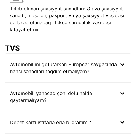
Tələb olunan şəxsiyyət sənədləri: Əlavə şəxsiyyət
sənədi, məsələn, pasport və ya şəxsiyyət vəsiqəsi
də tələb olunacaq. Təkcə sürücülük vəsiqəsi
kifayət etmir.
TVS
Avtomobilimi götürərkən Europcar sayğacında
hansı sənədləri təqdim etməliyəm?
Avtomobili yanacaq çəni dolu halda
qaytarmalıyam?
Debet kartı istifadə edə bilərəmmi?