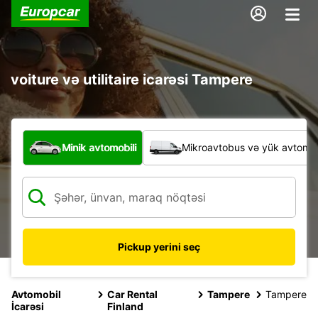
voiture və utilitaire icarəsi Tampere
Hansı növ nəqliyyat vasitəsi?
Minik avtomobili
Mikroavtobus və yük avtomobi
Pickup yerini seç
Avtomobil
Car Rental
Tampere
Tampere
İcarəsi
Finland