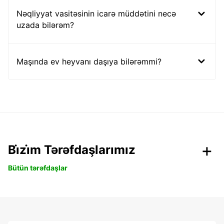
Nəqliyyat vasitəsinin icarə müddətini necə
uzada bilərəm?
Maşında ev heyvanı daşıya bilərəmmi?
Bi̇zi̇m Tərəfdaşlarımız
Bütün tərəfdaşlar