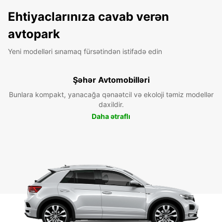
Ehtiyaclarınıza cavab verən
avtopark
Yeni modelləri sınamaq fürsətindən istifadə edin
Şəhər Avtomobilləri
Bunlara kompakt, yanacağa qənaətcil və ekoloji təmiz modellər
daxildir.
Daha ətraflı