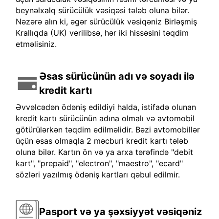
beynəlxalq sürücülük vəsiqəsi tələb oluna bilər.
Nəzərə alın ki, əgər sürücülük vəsiqəniz Birləşmiş
Krallıqda (UK) verilibsə, hər iki hissəsini təqdim
etməlisiniz.
Əsas sürücünün adı və soyadı ilə
kredit kartı
Əvvəlcədən ödəniş edildiyi halda, istifadə olunan
kredit kartı sürücünün adına olmalı və avtomobil
götürülərkən təqdim edilməlidir. Bəzi avtomobillər
üçün əsas olmaqla 2 məcburi kredit kartı tələb
oluna bilər. Kartın ön və ya arxa tərəfində "debit
kart", "prepaid", "electron", "maestro", "ecard"
sözləri yazılmış ödəniş kartları qəbul edilmir.
Pasport və ya şəxsiyyət vəsiqəniz