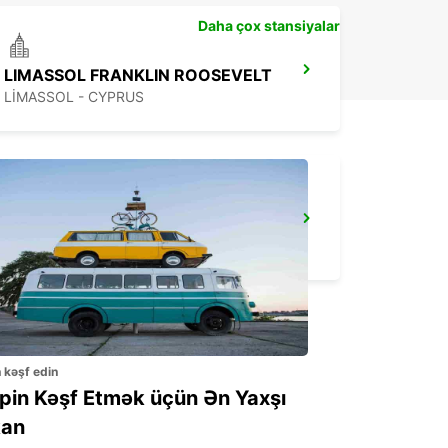
Daha çox stansiyalar
LIMASSOL FRANKLIN ROOSEVELT
LIMASSOL - CYPRUS
POLIS-LATSI
POLIS - CYPRUS
n kəşf edin
ppin Kəşf Etmək üçün Ən Yaxşı
an