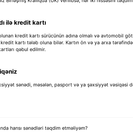
iz Birləşmiş Krallıqda (UK) verilibsə, hər iki hissəsini təqdim
 ilə kredit kartı
olunan kredit kartı sürücünün adına olmalı və avtomobil göt
dit kartı tələb oluna bilər. Kartın ön və ya arxa tərəfində "
artları qəbul edilmir.
iqəniz
xsiyyət sənədi, məsələn, pasport və ya şəxsiyyət vəsiqəsi d
nda hansı sənədləri təqdim etməliyəm?