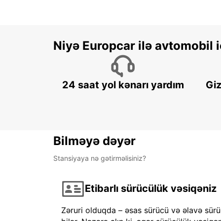
Niyə Europcar ilə avtomobil
24 saat yol kənarı yardım
Giz
Bilməyə dəyər
Stansiyaya nə gətirməlisiniz?
Etibarlı sürücülük vəsiqəniz
Zəruri olduqda – əsas sürücü və əlavə sürü