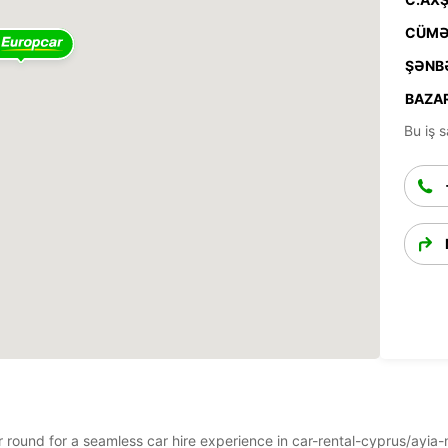
CÜMƏ
ŞƏNB
BAZAR
Bu iş s
ear round for a seamless car hire experience in car-rental-cyprus/ay