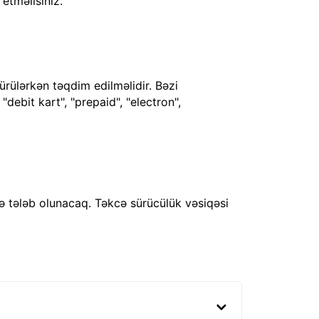
 etməlisiniz.
ürülərkən təqdim edilməlidir. Bəzi
debit kart", "prepaid", "electron",
ə tələb olunacaq. Təkcə sürücülük vəsiqəsi