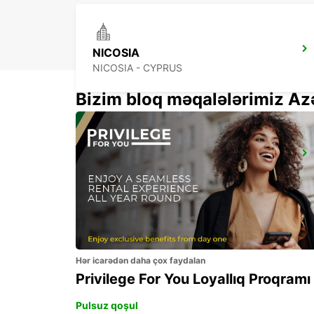
NICOSIA
NICOSIA - CYPRUS
Bizim bloq məqalələrimiz Az
PAPHOS SERVICE CENTRE
PAPHOS - CYPRUS
Hər icarədən daha çox faydalan
Privilege For You Loyallıq Proqramı
Pulsuz qoşul