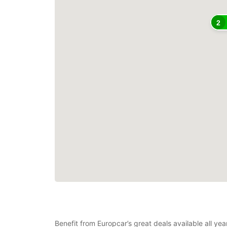
2
Benefit from Europcar’s great deals available all y