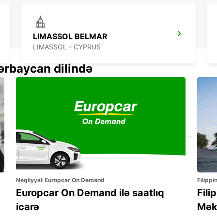
LIMASSOL BELMAR
LIMASSOL - CYPRUS
ərbaycan dilində
PAPHOS INTERNATIONAL AIRPORT
PAPHOS - CYPRUS
Nəqliyyat Europcar On Demand
Filippi
Europcar On Demand ilə saatlıq
Fili
icarə
Mək