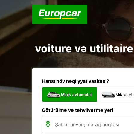
voiture və utilitair
Hansı növ nəqliyyat vasitəsi?
Minik avtomobili
Mikroavto
Götürülmə və təhvilvermə yeri