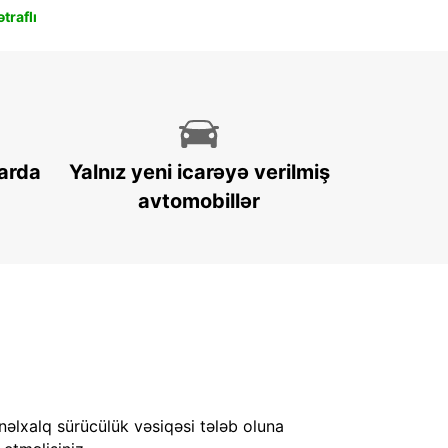
traflı
arda
Yalnız yeni icarəyə verilmiş
avtomobillər
nəlxalq sürücülük vəsiqəsi tələb oluna