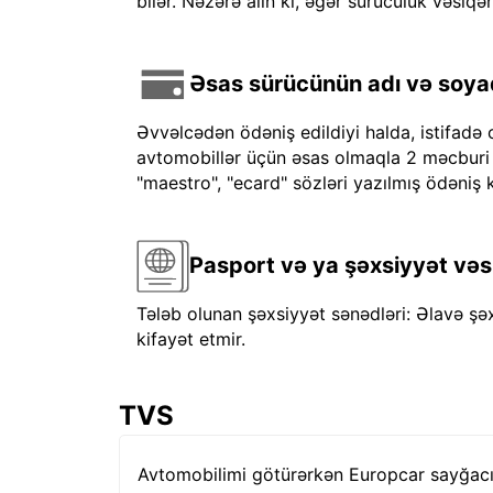
bilər. Nəzərə alın ki, əgər sürücülük vəsiqən
Əsas sürücünün adı və soyadı
Əvvəlcədən ödəniş edildiyi halda, istifadə 
avtomobillər üçün əsas olmaqla 2 məcburi kre
"maestro", "ecard" sözləri yazılmış ödəniş k
Pasport və ya şəxsiyyət vəs
Tələb olunan şəxsiyyət sənədləri: Əlavə şə
kifayət etmir.
TVS
Avtomobilimi götürərkən Europcar sayğacı