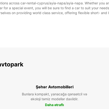
ations across car-rental-cyprus/ayia-napa/ayia-napa. Whether you are 
ar for a special event, you will be sure to find a car to suit your n
rselves on providing world class service, offering flexible short- and 
avtopark
Şəhər Avtomobilləri
Bunlara kompakt, yanacağa qənaətcil və
ekoloji təmiz modellər daxildir.
Daha ətraflı