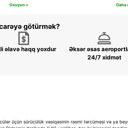
Oxuyun +
Daha ə
 icarəyə götürmək?
li əlavə haqq yoxdur
Əksər əsas aeroportl
24/7 xidmət
cülər üçün sürücülük vəsiqəsinin rəsmi tərcüməsi və ya bey