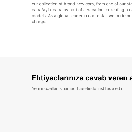
our collection of brand new cars, from one of our st
napa/ayia-napa as part of a vacation, or renting a c
models. As a global leader in car rental, we pride ou
charges.
Ehtiyaclarınıza cavab verən 
Yeni modelləri sınamaq fürsətindən istifadə edin