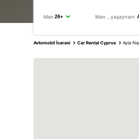
Mən
Mən …yaşayıram
Avtomobil İcarəsi
Car Rental Cyprus
Ayia N