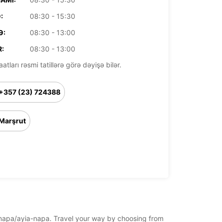
:
08:30 - 15:30
Ə:
08:30 - 13:00
:
08:30 - 13:00
aatları rəsmi tatillərə görə dəyişə bilər.
+357 (23) 724388
Marşrut
ia-napa/ayia-napa. Travel your way by choosing from