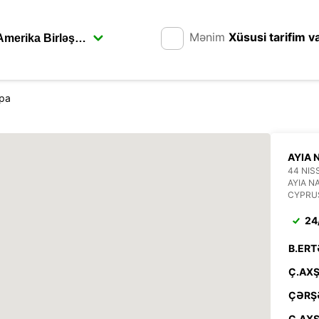
Mənim
Xüsusi tarifim v
apa
AYIA 
44 NIS
AYIA N
CYPRU
24
B.ERT
Ç.AXŞ
ÇƏRŞ
C.AXŞ