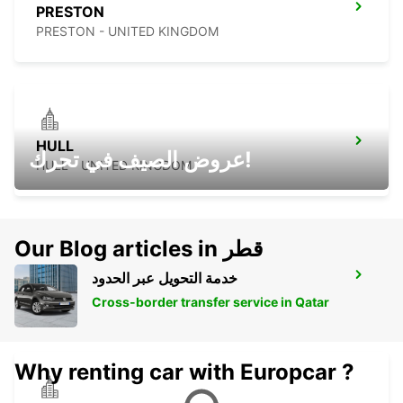
PRESTON
PRESTON - UNITED KINGDOM
HULL
عروض الصيف في تحرك!
HULL - UNITED KINGDOM
Our Blog articles in قطر
خدمة التحويل عبر الحدود
EDINBURGH AIRPORT
EDINBURGH - UNITED KINGDOM
Cross-border transfer service in Qatar
Why renting car with Europcar ?