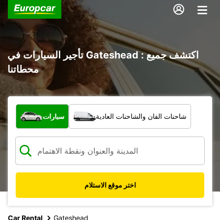
تأجير السيارات في Gateshead : اكتشف جميع
محطاتنا
ما نوع المركبة؟
شاحنات الفان والشاحنات العادية
سيارات
اختر موقع الاستلام
Car Rental
Gateshead