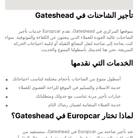
تأجير الشاحنات في Gateshead
بموقعها المركزي في Gateshead، تقدم Europcar خدمات تأجير
الشاحنات عالية الجودة للعملاء الذين يبحثون عن الكفاءة والموثوقية. سواء
كنت بحاجة إلى شاحنة لنقل البضائع الثقيلة أو لتلبية احتياجات الحركة
السريعة، نحن هنا لخدمتك بأسطولنا المتنوع والحديث.
الخدمات التي نقدمها
أسطول متنوع من الشاحنات بأحجام مختلفة لتناسب احتياجاتك
خدمة الاستلام والتسليم في الموقع للراحة القصوى للعملاء
خيارات تأجير مرنة تتناسب مع جدولك ومتطلباتك
خدمة العملاء المتفانية لضمان رضاك التام
لماذا تختار Europcar في Gateshead؟
عند تأجير شاحنة من Europcar في Gateshead، ستستفيد من
الاحترافية والجودة التي نوفرها. سواء كنت تعمل في مجال النقل أو