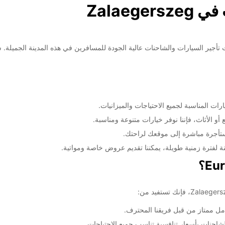
Zalaeg
Europcar Zalae! نحن نقدم خدمات تأجير السيارات والشاحنات عالية الجودة للمسافرين في هذه الم
ات المناسبة لجميع الاحتياجات والميزانيات.
أو الأثاث، فإننا نوفر خيارات متنوعة ومناسبة.
مستأجرة مباشرة إلى موقعك لراحتك.
ة لفترة زمنية طويلة، يمكننا تقديم عروض خاصة ومواتية.
مل ممتاز من قبل فريقنا المحترف.
احنات بأسعار تنافسية تناسب جميع الاحتياجات.