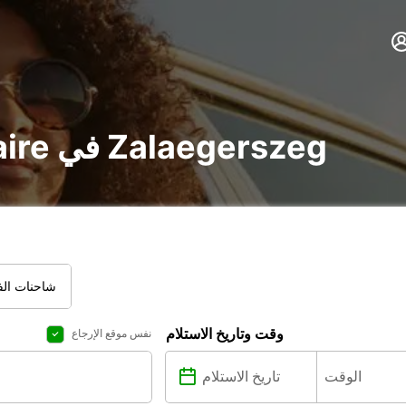
تأجير voiture و utilitaire في Zalaegerszeg
شاحنات الفا
وقت وتاريخ الاستلام
نفس موقع الإرجاع