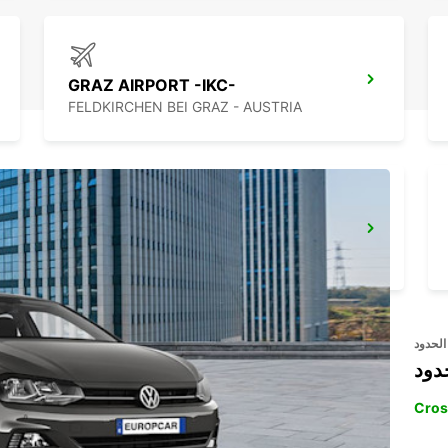
GRAZ AIRPORT -IKC-
FELDKIRCHEN BEI GRAZ - AUSTRIA
PECS
PECS - HUNGARY
الحدود
دود
Cros