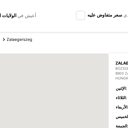
دي
سعر متفاوض عليه
أعيش في
g
Zalaegerszeg
ZALA
BOZSOK
8900 
HUNGA
الإثنين:
الثلاثاء:
عاء:
جمعة: