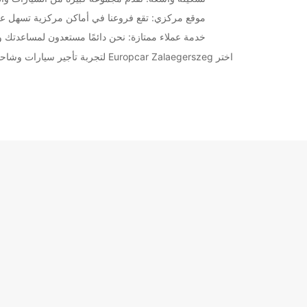
موقع مركزي: تقع فروعنا في أماكن مركزية تسهل عليك
خدمة عملاء ممتازة: نحن دائمًا مستعدون لمساعدتك و
اختر Europcar Zalaegerszeg لتجربة تأجير سيارات وشاحنات مميزة في هذه المدينة الجميلة. احجز اليوم واستمتع برحلتك بكل راحة وأمان!