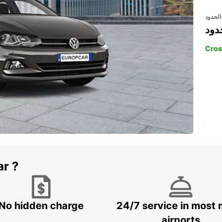
الحدود
دود
Cros
ar ?
No hidden charge
24/7 service in most 
airports