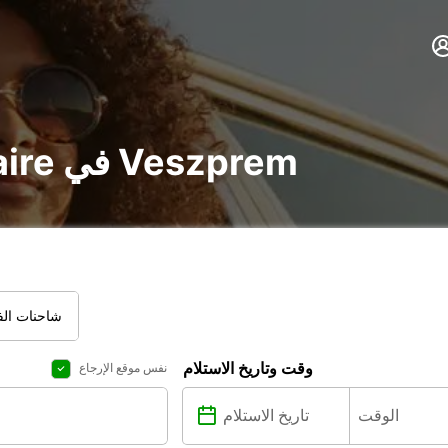
تأجير voiture و utilitaire في Veszprem
شاحنات الفا
وقت وتاريخ الاستلام
نفس موقع الإرجاع