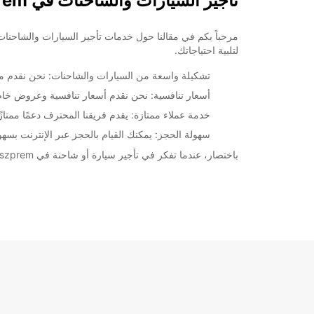
تأجير السيارات والشاحنات في Veszprem
لتلبية احتياجاتك.
تشكيلة واسعة من السيارات والشاحنات: نحن نقدم مجم
أسعار تنافسية: نحن نقدم أسعار تنافسية وعروض خ
خدمة عملاء ممتازة: يقدم فريقنا المحترف دعمًا ممتاز
سهولة الحجز: يمكنك القيام بالحجز عبر الإنترنت بسه
باختصار، عندما تفكر في تأجير سيارة أو شاحنة في Veszprem، تأكد من الاعتماد على Europcar لتوفير أفضل الخيارات بأسعار ممتازة و خدمة لا مثيل لها.