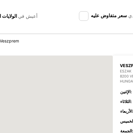
دي
سعر متفاوض عليه
أعيش في
Veszprem
VESZ
ESZAK
8200 
HUNGA
الإثنين:
الثلاثاء:
عاء:
جمعة: