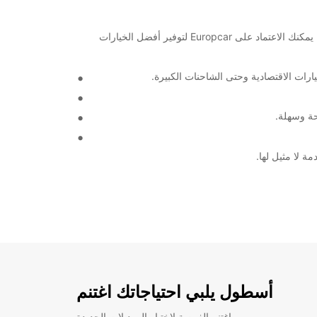
مرحباً بكم في مقالنا حول خدمات تأجير السيارات والشاحنات في Veszprem مع Europcar. سواء كنت تخطط لرحلة عمل أو عطلة عائلية، يمكنك الاعتماد على Europcar لتوفير أفضل الخيارات
رات الاقتصادية وحتى الشاحنات الكبيرة.
حة وسهلة.
أسطول يلبي احتياجاتك اغتنم
اغتنم الفرصة لاختبار الموديلات الجديدة