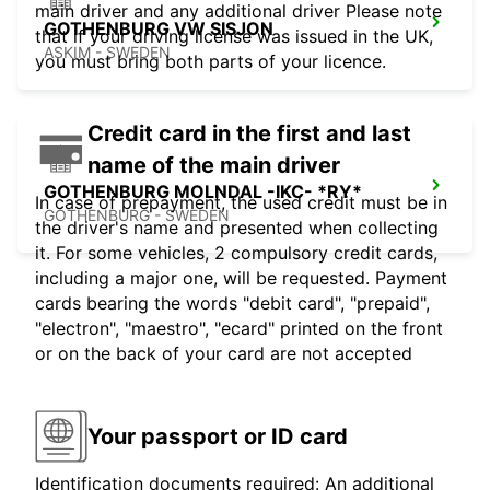
main driver and any additional driver Please note
GOTHENBURG VW SISJON
that if your driving license was issued in the UK,
ASKIM - SWEDEN
you must bring both parts of your licence.
Credit card in the first and last
name of the main driver
GOTHENBURG MOLNDAL -IKC- *RY*
In case of prepayment, the used credit must be in
GOTHENBURG - SWEDEN
the driver's name and presented when collecting
it. For some vehicles, 2 compulsory credit cards,
including a major one, will be requested. Payment
cards bearing the words "debit card", "prepaid",
"electron", "maestro", "ecard" printed on the front
or on the back of your card are not accepted
Your passport or ID card
Identification documents required: An additional