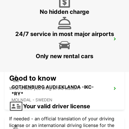
KINNA - SWEDEN
No hidden charge
24/7 service in most major airports
GOTHENBURG LANDVETTER APT-
IKC*RY*
GOTHENBURG - SWEDEN
Only new rental cars
Good to know
GOTHENBURG AUDI EKLANDA -IKC-
What should you bring at the station ?
*RY*
MOLNDAL - SWEDEN
Your valid driver license
If needed - an official translation of your driving
license or an international driving license for the