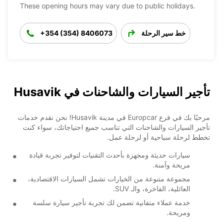
These opening hours may vary due to public holidays.
خط سير الرحلة
+354 (354) 8406073
تأجير السيارات والشاحنات في Husavik
مرحبًا بك في فرع Europcar في مدينة Husavik! نحن نقدم خدمات
تأجير السيارات والشاحنات التي تناسب جميع احتياجاتك، سواء كنت
تخطط لرحلة سياحية أو لرحلة عمل.
سيارات حديثة ومجهزة بأحدث التقنيات لتوفير تجربة قيادة
مريحة وآمنة.
مجموعة متنوعة من الخيارات تشمل السيارات الاقتصادية،
العائلية، الفاخرة، والـ SUV.
خدمة عملاء متفانية تضمن لك تجربة تأجير سيارة سلسة
ومريحة.