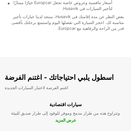
أسعار تنافسية وعروض خاصة تجعل Europcar خيارًا ممتازًا
لتأجير السيارات في Husavik.
بغض النظر عن مدة إقامتك في Husavik، ستجد لدينا خيارات تأجير
مناسبة لك. احجز السيارة التي تفضلها اليوم واستمتع برحلتك بأقصى
قدر من الراحة والرفاهية مع Europcar.
اسطول يلبي احتياجاتك - اغتنم الفرضة
اغتنم الفرصة لاختبار السيارات الجديدة
سيارات اقتصادية
وتتراوح هذه من طراز مدمج وموفر للوقود إلى طراز صديق للبيئة
عرض المزيد