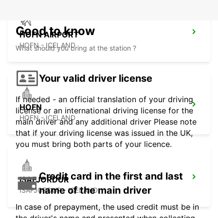
Good to know
HOFN AIRPORT
HOFN - ICELAND
What should you bring at the station ?
Your valid driver license
If needed - an official translation of your driving
HOFN
license or an international driving license for the
HOFN - ICELAND
main driver and any additional driver Please note
that if your driving license was issued in the UK,
you must bring both parts of your licence.
Credit card in the first and last
ISAFJORDUR
name of the main driver
ISAFJORDUR - ICELAND
In case of prepayment, the used credit must be in