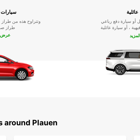
عائلية
سيارات ا
 أو سيارة دفع رباعي
وتتراوح هذه من طراز م
يهية ، أو سيارة عائلية
طراز صدي
عرض ا
مزيد
ns around Plauen