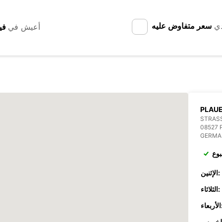
دي
سعر متفاوض عليه
أعيش في
PLAU
STRASS
08527 
GERMA
بوع
الإثنين:
الثلاثاء:
عاء: