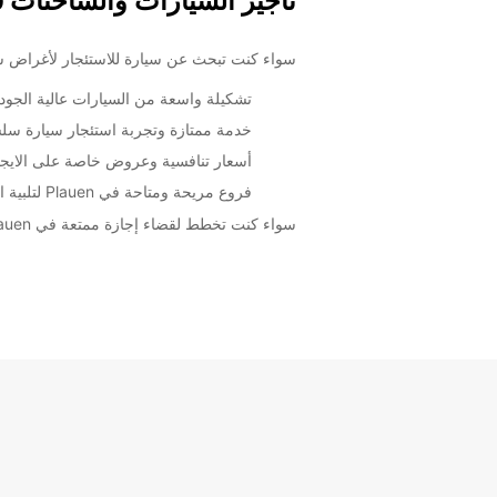
تأجير السيارات والشاحنات في uen
سواء كنت تبحث عن سيارة للاستئجار لأغراض سياحية أو عملية في Plauen، Europcar تقدم لك أفضل الخيارا
تشكيلة واسعة من السيارات عالية الجود
خدمة ممتازة وتجربة استئجار سيارة سل
أسعار تنافسية وعروض خاصة على الايج
فروع مريحة ومتاحة في Plauen لتلبية احتياجاتك في أي وقت
سواء كنت تخطط لقضاء إجازة ممتعة في Plauen أو تحتاج إلى سيارة لرحلة عمل، Europcar توفر لك خدمة استئجار السيارات والشاحنات التي تجعل تجربتك سهلة ومريحة.