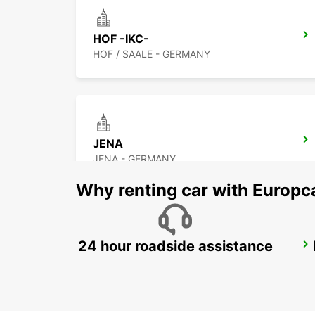
HOF -IKC-
HOF / SAALE - GERMANY
JENA
JENA - GERMANY
Why renting car with Europc
24 hour roadside assistance
BAYREUTH
BAYREUTH - GERMANY