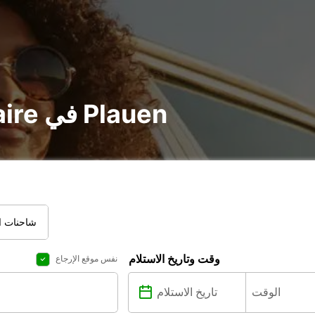
تأجير voiture و utilitaire في Plauen
شاحنات ال
وقت وتاريخ الاستلام
نفس موقع الإرجاع