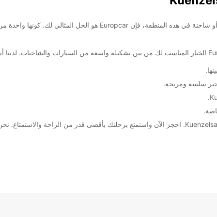
ها.
جير سلسة ومريحة.
اصة.