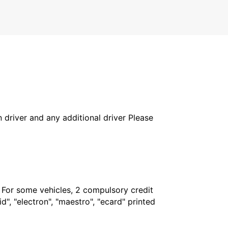
WUERZBURG - GERMANY
in driver and any additional driver Please
. For some vehicles, 2 compulsory credit
", "electron", "maestro", "ecard" printed