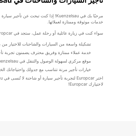
تأجير السيارات والشاحنات في Kuenzelsau
خدمات موثوقة وممتازة لعملائها.
سواء كنت في زيارة عائلية أو رحلة عمل، ستجد في Europcar الخيار المناسب لك من بين تشكيلة واسعة من السيارات والشاحنات. لدينا أسطول متنوع يناسب جميع الاحتياجات والميزانيات المختلفة.
تشكيلة واسعة من السيارات والشاحنات للاختيار من بين
خدمة عملاء ممتازة وفريق محترف يضمنون تجربة تأ
موقع مركزي لسهولة الوصول والتنقل في Kuenzelsau.
خيارات تأجير مرنة تتناسب مع جدولك واحتياجاتك الخ
لاختيارك Europcar!