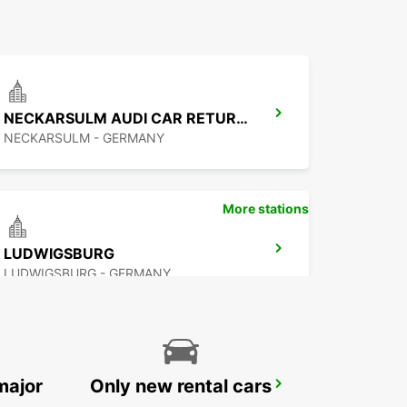
NECKARSULM AUDI CAR RETURN ONLY
NECKARSULM - GERMANY
More stations
LUDWIGSBURG
LUDWIGSBURG - GERMANY
major
Only new rental cars
WUERZBURG TILL 12AM