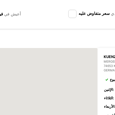
دي
سعر متفاوض عليه
أعيش في
KUEN
MERGEN
74653
GERMA
بوع
الإثنين:
الثلاثاء:
عاء: