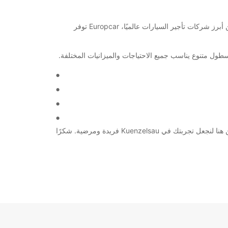
مرحبًا بك في Kuenzelsau! إذا كنت تبحث عن تأجير سيارة أو شاحنة في هذه المنطقة، فإن Europcar هو الحل المثالي لك. كونها واحدة من أبرز شركات تأجير السيارات عالميًا، Europcar توفر
اختر Europcar لتجربة تأجير سيارة أو شاحنة لا تُنسى في Kuenzelsau. احجز الآن واستمتع برحلتك بأقصى قدر من الراحة والاستمتاع. نحن هنا لنجعل تجربتك في Kuenzelsau فريدة ومرضية. شكرًا