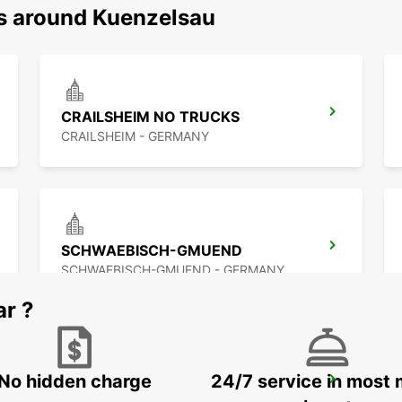
ns around Kuenzelsau
CRAILSHEIM NO TRUCKS
CRAILSHEIM - GERMANY
SCHWAEBISCH-GMUEND
SCHWAEBISCH-GMUEND - GERMANY
ar ?
No hidden charge
24/7 service in most 
WUERZBURG R&R DEL - NO RETURN!