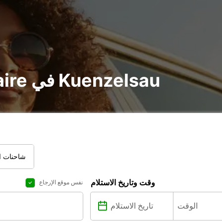
تأجير voiture و utilitaire في Kuenzelsau
شاحنات ال
وقت وتاريخ الاستلام
نفس موقع الإرجاع