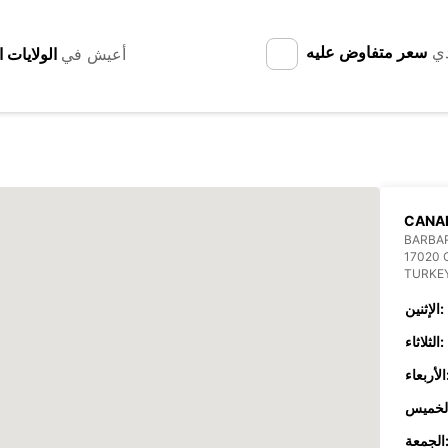
دي
سعر متفاوض عليه
أعيش في
CANA
BARBA
17020
TURKE
الإثنين:
الثلاثاء:
عاء:
جمعة: