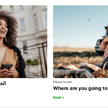
KAVALA CITY
KAVALA - GREECE
Places to see
اكتشف مزايا 
Where are you going to
Read +