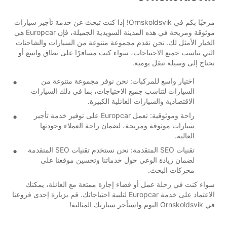
مرحبًا بكم في Ornskoldsvik! إذا كنت تبحث عن خدمة تأجير سيارات
موثوقة ومريحة في هذه المدينة السويدية الجميلة، فإن Europcar هي
الخيار الأمثل لك. نحن نقدم مجموعة متنوعة من السيارات والشاحنات
التي تناسب جميع الاحتياجات، سواء كنت مسافرًا على نطاق واسع أو
تحتاج إلى وسيلة تنقل يومية.
اختيار واسع للمركبات: نحن نوفر مجموعة متنوعة من
السيارات لتناسب جميع الاحتياجات، بما في ذلك السيارات
الاقتصادية والسيارات العائلية الكبيرة.
راحة وموثوقية: تعمل Europcar على توفير خدمة تأجير
سيارات موثوقة ومريحة، لضمان راحة العملاء وجودتها
العالية.
تقنيات SEO المتقدمة: نحن نستخدم تقنيات SEO المتقدمة
لضمان زيادة الوعي حول خدماتنا وتحسين موقعنا على
محركات البحث.
سواء كنت في رحلة عمل أو قضاء إجازة ممتعة مع العائلة، يمكنك
الاعتماد على خدمة Europcar لتلبية احتياجاتك. قم بزيارة إحدى فروعنا
في Ornskoldsvik اليوم واستأجر سيارتك المثالية!