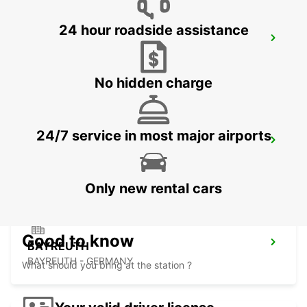
24 hour roadside assistance
ZEITZ
ZEITZ - GERMANY
No hidden charge
24/7 service in most major airports
CHEMNITZ
CHEMNITZ - GERMANY
Only new rental cars
Good to know
BAYREUTH
BAYREUTH - GERMANY
What should you bring at the station ?