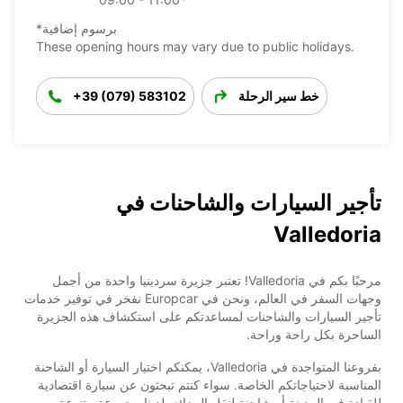
*برسوم إضافية
These opening hours may vary due to public holidays.
خط سير الرحلة
+39 (079) 583102
تأجير السيارات والشاحنات في
Valledoria
مرحبًا بكم في Valledoria! تعتبر جزيرة سردينيا واحدة من أجمل
وجهات السفر في العالم، ونحن في Europcar نفخر في توفير خدمات
تأجير السيارات والشاحنات لمساعدتكم على استكشاف هذه الجزيرة
الساحرة بكل راحة وراحة.
بفروعنا المتواجدة في Valledoria، يمكنكم اختيار السيارة أو الشاحنة
المناسبة لاحتياجاتكم الخاصة. سواء كنتم تبحثون عن سيارة اقتصادية
للقيادة في المدينة أو شاحنة لنقل البضائع، لدينا مجموعة متنوعة من