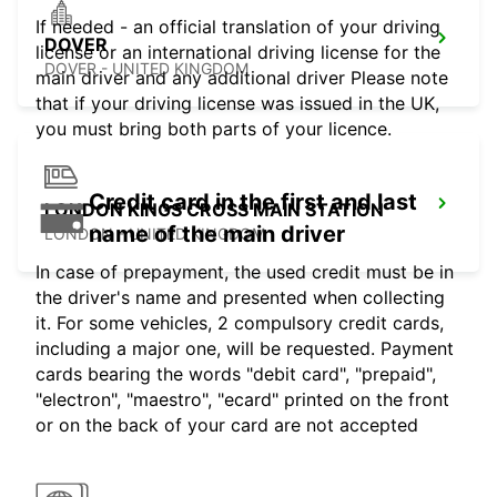
If needed - an official translation of your driving
DOVER
license or an international driving license for the
DOVER - UNITED KINGDOM
main driver and any additional driver Please note
that if your driving license was issued in the UK,
you must bring both parts of your licence.
Credit card in the first and last
LONDON KINGS CROSS MAIN STATION
name of the main driver
LONDON - UNITED KINGDOM
In case of prepayment, the used credit must be in
the driver's name and presented when collecting
it. For some vehicles, 2 compulsory credit cards,
including a major one, will be requested. Payment
cards bearing the words "debit card", "prepaid",
"electron", "maestro", "ecard" printed on the front
or on the back of your card are not accepted