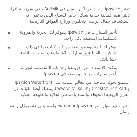
تعتبر Ipswich واحدة من أكبر المدن في Suffolk ، في شرق إنجلترا.
تعتبر هذه المدينة جذابة بشكل خاص للسياح الذين يرغبون في
استكشاف جمال الريف الإنجليزي وزيارة المواقع التاريخية.
تأجير السيارات في Ipswich سيوفر لك الحرية والمرونة
لاستكشاف المنطقة بكل راحة.
تتوفر لدينا مجموعة واسعة من المركبات بما في ذلك
السيارات العائلية والسيارات الاقتصادية والشاحنات لتلبية
احتياجاتك.
يمكنك الاستفادة من عروضنا وخدماتنا المخصصة لتجربة
تأجير سيارات مريحة وممتعة في Ipswich.
استمتع بجولة سياحية في معالم المدينة مثل Ipswich Waterfront
وChristchurch Park وIpswich Museum. يمكنك أيضًا القيادة إلى
القرى الريفية المحيطة والتمتع بالمناظر الخلابة والطبيعة الخلابة.
اختر تأجير سيارة من Europcar Ipswich واستمتع برحلتك بكل راحة
وأمان.