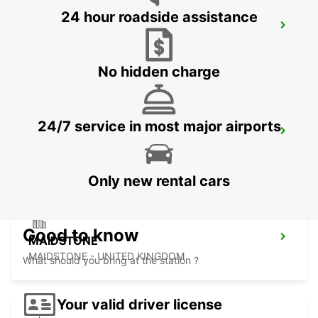
24 hour roadside assistance
ROMFORD
ROMFORD - UNITED KINGDOM
No hidden charge
24/7 service in most major airports
DARTFORD
DARTFORD - UNITED KINGDOM
Only new rental cars
Good to know
MAIDSTONE
MAIDSTONE - UNITED KINGDOM
What should you bring at the station ?
Your valid driver license