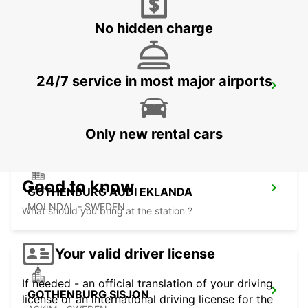
KINNA - SWEDEN
No hidden charge
24/7 service in most major airports
GOTHENBURG LANDVETTER AIRPORT
GOTHENBURG - SWEDEN
Only new rental cars
Good to know
GOTHENBURG AUDI EKLANDA
MOLNDAL - SWEDEN
What should you bring at the station ?
Your valid driver license
If needed - an official translation of your driving
GOTHENBURG SISJON
license or an international driving license for the