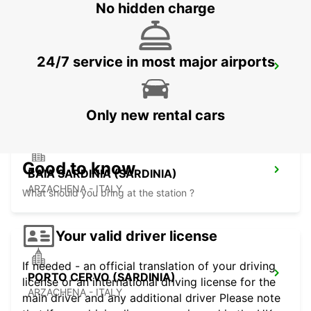
No hidden charge
24/7 service in most major airports
OLBIA AIRPORT (SARDINIA)
OLBIA - ITALY
Only new rental cars
Good to know
BAIA SARDINIA (SARDINIA)
ARZACHENA - ITALY
What should you bring at the station ?
Your valid driver license
If needed - an official translation of your driving
PORTO CERVO (SARDINIA)
license or an international driving license for the
ARZACHENA - ITALY
main driver and any additional driver Please note