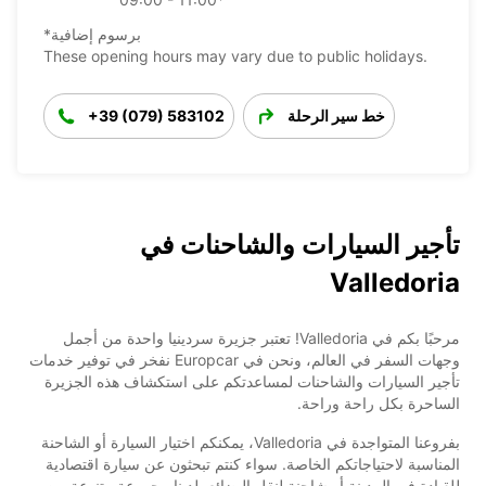
*برسوم إضافية
These opening hours may vary due to public holidays.
خط سير الرحلة
+39 (079) 583102
تأجير السيارات والشاحنات في
Valledoria
مرحبًا بكم في Valledoria! تعتبر جزيرة سردينيا واحدة من أجمل
وجهات السفر في العالم، ونحن في Europcar نفخر في توفير خدمات
تأجير السيارات والشاحنات لمساعدتكم على استكشاف هذه الجزيرة
الساحرة بكل راحة وراحة.
بفروعنا المتواجدة في Valledoria، يمكنكم اختيار السيارة أو الشاحنة
المناسبة لاحتياجاتكم الخاصة. سواء كنتم تبحثون عن سيارة اقتصادية
للقيادة في المدينة أو شاحنة لنقل البضائع، لدينا مجموعة متنوعة من