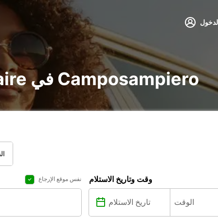
لدخول
تأجير voiture و utilitaire في Camposampiero
ال
وقت وتاريخ الاستلام
نفس موقع الإرجاع