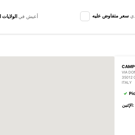
دي
سعر متفاوض عليه
أعيش في
CAMP
VIA DO
35012
ITALY
Pi
الإثنين: