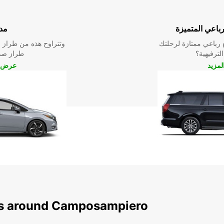
رباعي المتميزة
مد
رباعي ممتازة لرحلتك
وتتراوح هذه من طراز م
الترفيهية؟
طراز صدي
مزيد
عرض ا
ons around Camposampiero