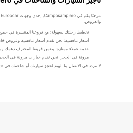
تأجير السيارات والشاحنات في Camposampiero
15:00 - 19:00
07:30 - 08:29*
12:31 - 13:00*
م
14:30 - 14:59*
والعروض.
19:01 - 19:30*
تخطيط رحلتك بسهولة: مع فروعنا المنتشرة في جميع أنحاء Camposampiero، ستجد أحدث السيارات والشاحنات المت
08:30 - 12:30
أسعار تنافسية: نحن نقدم أسعار تنافسية وعروض خاص
07:30 - 08:29*
15:00 - 17:00*
خدمة عملاء ممتازة: يضمن فريقنا المحترف دعمك ومسا
مغلق
مرونة في الحجز: نحن نقدم خيارات مرونة في الحجز، ب
لا تتردد في الاتصال بنا اليوم لحجز سيارتك أو شاحنتك في Camposampiero. Europcar مستعدة لخدمتك وجعل تجربتك في تأجير السيارات سهلة ومريحة.
*برسوم إ
opening hours may vary due to public holidays.
+39 (049) 9302521
خط سير الرحلة