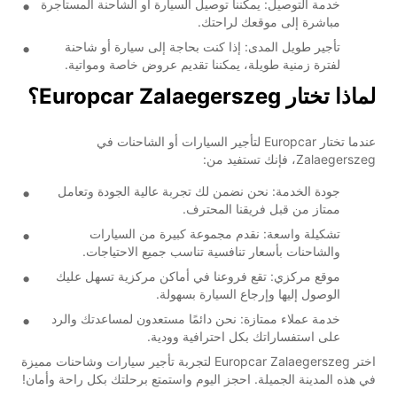
خدمة التوصيل: يمكننا توصيل السيارة أو الشاحنة المستأجرة
مباشرة إلى موقعك لراحتك.
تأجير طويل المدى: إذا كنت بحاجة إلى سيارة أو شاحنة
لفترة زمنية طويلة، يمكننا تقديم عروض خاصة ومواتية.
لماذا تختار Europcar Zalaegerszeg؟
عندما تختار Europcar لتأجير السيارات أو الشاحنات في
Zalaegerszeg، فإنك تستفيد من:
جودة الخدمة: نحن نضمن لك تجربة عالية الجودة وتعامل
ممتاز من قبل فريقنا المحترف.
تشكيلة واسعة: نقدم مجموعة كبيرة من السيارات
والشاحنات بأسعار تنافسية تناسب جميع الاحتياجات.
موقع مركزي: تقع فروعنا في أماكن مركزية تسهل عليك
الوصول إليها وإرجاع السيارة بسهولة.
خدمة عملاء ممتازة: نحن دائمًا مستعدون لمساعدتك والرد
على استفساراتك بكل احترافية وودية.
اختر Europcar Zalaegerszeg لتجربة تأجير سيارات وشاحنات مميزة
في هذه المدينة الجميلة. احجز اليوم واستمتع برحلتك بكل راحة وأمان!