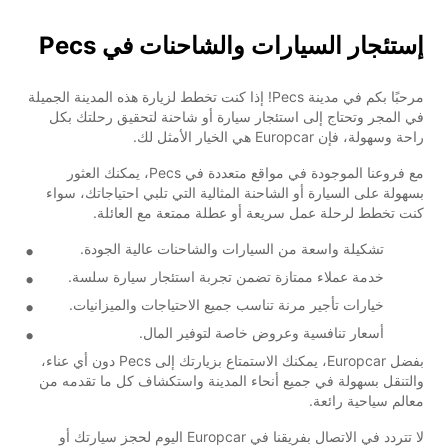
إستئجار السيارات والشاحنات في Pecs
مرحبًا بكم في مدينة Pecs! إذا كنت تخطط لزيارة هذه المدينة الجميلة
في المجر وتحتاج إلى استئجار سيارة أو شاحنة لتحقيق رحلتك بكل
راحة وسهولة، فإن Europcar هي الخيار الأمثل لك.
مع فروعنا الموجودة في مواقع متعددة في Pecs، يمكنك العثور
بسهولة على السيارة أو الشاحنة المثالية التي تلبي احتياجاتك، سواء
كنت تخطط لرحلة عمل سريعة أو عطلة ممتعة مع العائلة.
تشكيلة واسعة من السيارات والشاحنات عالية الجودة.
خدمة عملاء ممتازة تضمن تجربة استئجار سيارة سلسة.
خيارات تأجير مرنة تناسب جميع الاحتياجات والميزانيات.
أسعار تنافسية وعروض خاصة لتوفير المال.
بفضل Europcar، يمكنك الاستمتاع بزيارتك إلى Pecs دون أي عناء،
والتنقل بسهولة في جميع أنحاء المدينة واستكشاف كل ما تقدمه من
معالم سياحية رائعة.
لا تتردد في الاتصال بفريقنا في Europcar اليوم لحجز سيارتك أو